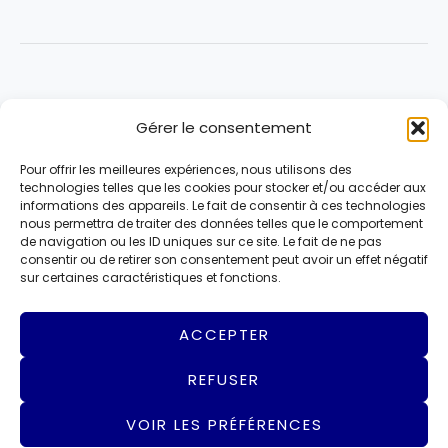
Hervé Gicquel
Gérer le consentement
Bilan
Programme
Pour offrir les meilleures expériences, nous utilisons des
Équipe
technologies telles que les cookies pour stocker et/ou accéder aux
Agenda
informations des appareils. Le fait de consentir à ces technologies
nous permettra de traiter des données telles que le comportement
Actualités
de navigation ou les ID uniques sur ce site. Le fait de ne pas
Archives
consentir ou de retirer son consentement peut avoir un effet négatif
sur certaines caractéristiques et fonctions.
Contactez-nous
ACCEPTER
REFUSER
VOIR LES PRÉFÉRENCES
© 2026 Charenton Demain |
Mentions Légales
|
Politique de