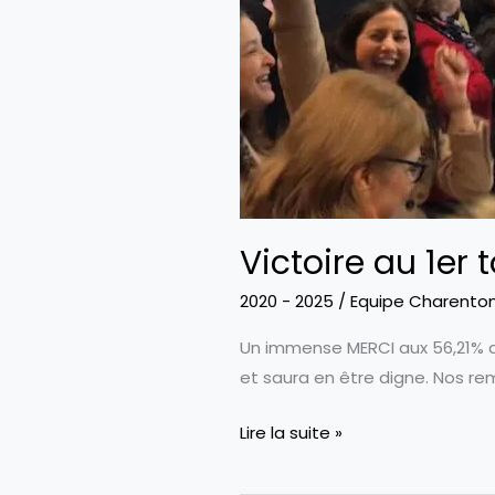
Victoire au 1er 
2020 - 2025
/
Equipe Charento
Un immense MERCI aux 56,21% d
et saura en être digne. Nos r
Victoire
Lire la suite »
au
1er