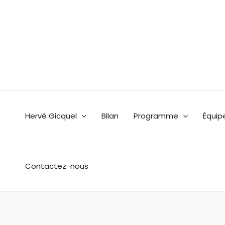
Aller
au
contenu
Hervé Gicquel
Bilan
Programme
Équip
Contactez-nous